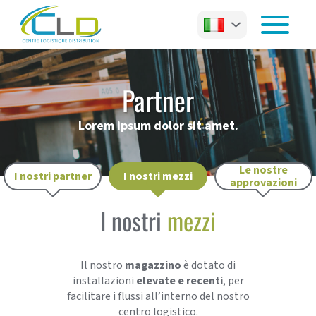
Partner
Lorem ipsum dolor sit amet.
Le nostre
I nostri partner
I nostri mezzi
approvazioni
I nostri
mezzi
Il nostro
magazzino
è dotato di
installazioni
elevate e recenti
, per
facilitare i flussi all’interno del nostro
centro logistico.