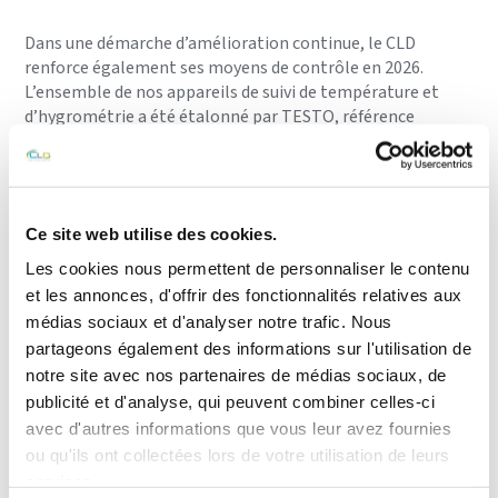
Dans une démarche d’amélioration continue, le CLD
renforce également ses moyens de contrôle en 2026.
L’ensemble de nos appareils de suivi de température et
d’hygrométrie a été étalonné par TESTO, référence
internationale dans le domaine des instruments de
mesure.
Cet étalonnage garantit :
Un suivi précis des températures.
Ce site web utilise des cookies.
Une surveillance continue de l’hygrométrie.
Une meilleure maîtrise des conditions de stockage.
Les cookies nous permettent de personnaliser le contenu
Une sécurité renforcée pour les produits biologiques et les
et les annonces, d'offrir des fonctionnalités relatives aux
marchandises sensibles.
médias sociaux et d'analyser notre trafic. Nous
Cette évolution permet d’assurer une fiabilité maximale
partageons également des informations sur l'utilisation de
des relevés et de garantir des conditions de stockage
notre site avec nos partenaires de médias sociaux, de
conformes aux attentes de nos clients.
publicité et d'analyse, qui peuvent combiner celles-ci
avec d'autres informations que vous leur avez fournies
Une démarche qualité qui va au-delà de la certification
ou qu'ils ont collectées lors de votre utilisation de leurs
services.