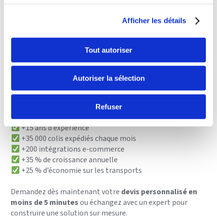
démarche RSE
dans son fonctionnement :
Afficher les détails
Emballages recyclés ou recyclables
Utilisation de calage naturel en fibres de maïs
Réutilisation de palettes et réduction des déchets
Tout autoriser
Sélection de transporteurs écoresponsables
••Bien-être des équipes (locaux agréables, cuisine, jardin,
Autoriser la sélection
événements d’équipe…)
5. Pourquoi nous choisir ?
Refuser
+15 ans d’expérience
+35 000 colis expédiés chaque mois
+200 intégrations e-commerce
+35 % de croissance annuelle
+25 % d’économie sur les transports
Demandez dès maintenant votre
devis personnalisé en
moins de 5 minutes
ou échangez avec un expert pour
construire une solution sur mesure.