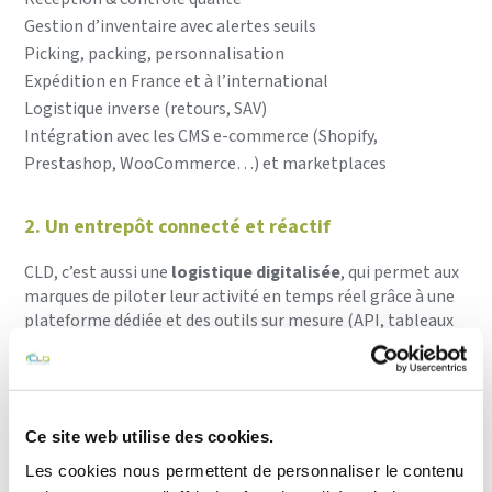
Gestion d’inventaire avec alertes seuils
Picking, packing, personnalisation
Expédition en France et à l’international
Logistique inverse (retours, SAV)
Intégration avec les CMS e-commerce (Shopify,
Prestashop, WooCommerce…) et marketplaces
2. Un entrepôt connecté et réactif
CLD, c’est aussi une
logistique digitalisée
, qui permet aux
marques de piloter leur activité en temps réel grâce à une
plateforme dédiée et des outils sur mesure (API, tableaux
de bord, notifications…).
Les commandes passées avant 14h sont expédiées le
jour même, avec une traçabilité complète et des coûts
maîtrisés.
Ce site web utilise des cookies.
Grâce à ses
partenariats avec plusieurs transporteurs
,
CLD négocie pour ses clients les meilleurs tarifs et propose
Les cookies nous permettent de personnaliser le contenu
des solutions d’expédition express ou économiques selon