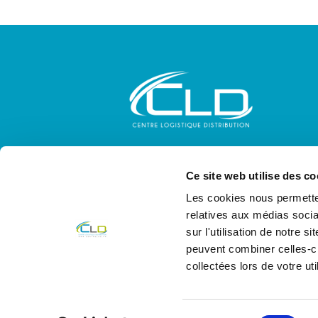
1223 voie Christophe Colomb
Alpespace – 73800 Porte-de-Savoie
Ce site web utilise des co
04 58 14 07 91
Les cookies nous permetten
relatives aux médias socia
contact@centrelog.fr
sur l'utilisation de notre 
peuvent combiner celles-ci
collectées lors de votre uti
Sélection