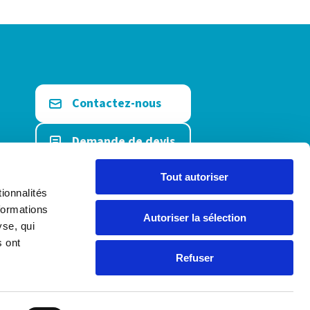
Contactez-nous
Demande de devis
Etre rappelé
Tout autoriser
ionnalités
formations
Prendre RDV
Autoriser la sélection
yse, qui
s ont
Refuser