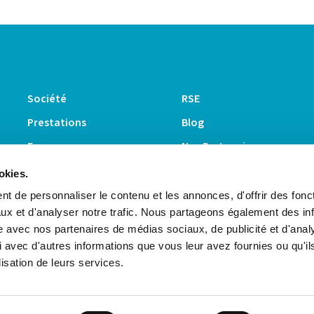
Société
RSE
Prestations
Blog
E-commerce
Nos Partenaires
Fulfillment center
Suivez-
okies.
nous :
E-logistique
t de personnaliser le contenu et les annonces, d'offrir des fonct
ux et d'analyser notre trafic. Nous partageons également des in
site avec nos partenaires de médias sociaux, de publicité et d'anal
 avec d'autres informations que vous leur avez fournies ou qu'il
lisation de leurs services.