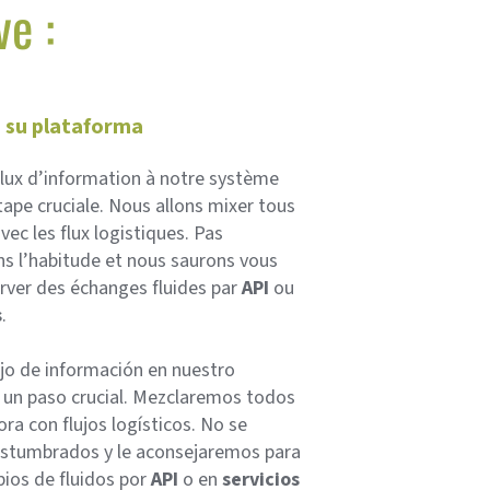
ve :
 su plataforma
flux d’information à notre système
ape cruciale. Nous allons mixer tous
vec les flux logistiques. Pas
ns l’habitude et nous saurons vous
erver des échanges fluides par
API
ou
s
.
ujo de información en nuestro
 un paso crucial. Mezclaremos todos
ra con flujos logísticos. No se
stumbrados y le aconsejaremos para
ios de fluidos por
API
o en
servicios