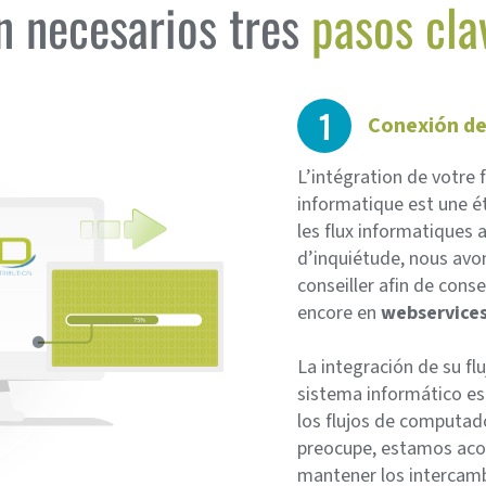
n necesarios tres
pasos cla
1
Conexión de
L’intégration de votre 
informatique est une ét
les flux informatiques a
d’inquiétude, nous avo
conseiller afin de cons
encore en
webservice
La integración de su fl
sistema informático es
los flujos de computado
preocupe, estamos aco
mantener los intercamb