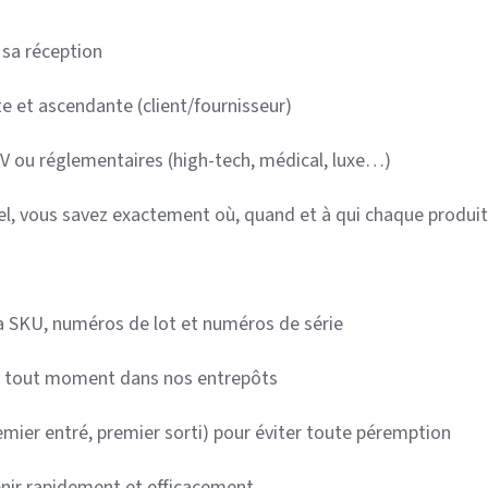
 sa réception
e et ascendante (client/fournisseur)
V ou réglementaires (high-tech, médical, luxe…)
pel, vous savez exactement où, quand et à qui chaque produit
via SKU, numéros de lot et numéros de série
s à tout moment dans nos entrepôts
emier entré, premier sorti) pour éviter toute péremption
enir rapidement et efficacement.