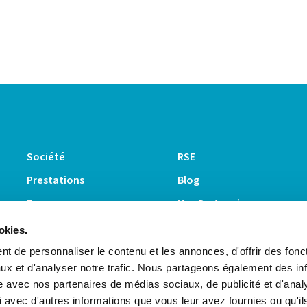
Société
RSE
Prestations
Blog
E-commerce
Nos Partenaires
Fulfillment center
Suivez-
okies.
nous :
E-logistique
t de personnaliser le contenu et les annonces, d'offrir des fonct
ux et d'analyser notre trafic. Nous partageons également des in
site avec nos partenaires de médias sociaux, de publicité et d'anal
 avec d'autres informations que vous leur avez fournies ou qu'il