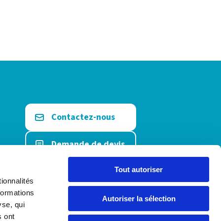
Contactez-nous
Demande de devis
Etre rappelé
Tout autoriser
ionnalités
formations
Prendre RDV
Autoriser la sélection
yse, qui
s ont